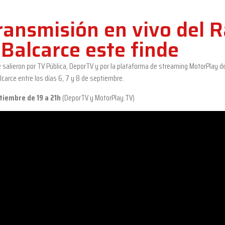
transmisión en vivo del R
Balcarce este finde
salieron por TV Pública, DeporTV y por la plataforma de streaming MotorPlay de 
lcarce entre los días 6, 7 y 8 de septiembre.
tiembre de 19 a 21h
(DeporTV y MotorPlay.TV)