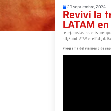
20 septiembre, 2024
Reviví la 
LATAM en 
Le dejamos las tres emisiones que 
rallySprint LATAM en el Rally de Ba
Programa del viernes 6 de sep